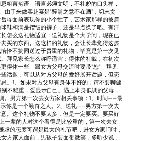
四忌粗言劣语。语言必须文明，不礼貌的口头禅，
。由于来做客赴宴是“醉翁之意不在酒”，切末贪
父岳母面前表现你的小个性了，艺术家那样的披肩
的球鞋和满是褶皱的裤子，还是早点换了吧。有汗
家长怎么送礼物适宜：送礼物是个大学问，现在已
会去买的东西。送这样的礼物，会让长辈觉得这孩
我恰恰不赞同送过于贵重的礼物，毕竟是第一次见
呢。拜见家长怎么称呼适宜：得体的礼貌，在初次
更得体一些。跟女方父母交流时要带“您”。拜见
一些话题，可以从对方父母的爱好展开话题，但态
忌。1、如果对方父母有身体不好的，请不要聊健
特别不稳重，爱显示自己。遇上本身低调的父母，
调。男方第一次去女方家相关事项：1、时间——最
示你是一个勤奋之人。2、送礼——男方第一次去
主意。这个礼物不要太多，但是一定要买。要买好
—上一辈的人对这个看得是比较重的，第一次去女
持谦虚的态度可谓是最大的礼节吧，进女方家门时，
在女方家人面前，男孩子要面带微笑，多听少说，