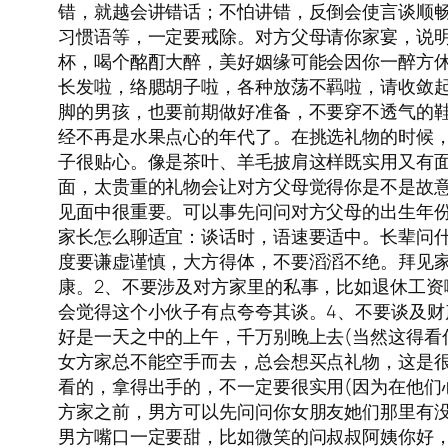
错，就越会讲错话；不怕讲错，反倒会使言谈顺
习惯语等，一定要戒除。对方父母请你家宴，说明
杯，喝个酩酊大醉，美好姻缘可能会因你一醉方
长发啦，络腮胡子啦，各种放荡不羁啦，请收敛
脚的男孩，也要前期做好准备，不要穿不透气的
经不再是水果点心的年代了。在挑选礼物的时候
子很贴心。像是茶叶、羊毛披肩这样既实用又有
面，太贵重的礼物会让对方父母觉得你是不是故
见面中很重要。可以事先问问对方父母的出生年份
家长怎么聊适宜：谈话时，语速要适中。长辈问
度要谦虚谨慎，大方得体，不要滔滔不绝。拜见
康。2、不要涉及对方家里的私事，比如退休工资
会觉得这个小伙子有点夸夸其谈。4、不要谈及财
好是一天之中的上午，千万别晚上去(当然这得看
女方家总不能空手而去，总会想买点礼物，这是
看的，拿得出手的，不一定要很实用(因为在他们
方家之前，男方可以先问问你女朋友她们那里有没
男方嘴口一定要甜，比如微笑的问叔叔阿姨你好，