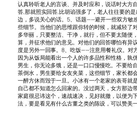
认真聆听老人的言谈、并及时应和，说话时大方自
答,那就照实回答,比胡谄强多了，老人往往要的是
边，多说关心的话。5、话题——避开一些双方敏
些细节。当他们的思维跟你转的时候，就减轻了对
多华丽，只要整洁、干净，就行，但不要太随便，
算，并征求他们的意见。对他们的回答哪怕有异
度是另外一回事。8、吃饭——注意用餐礼仪。对
因为从饭局能看出一个人的许多品性和性格，孰
男生，你无论多饿，还是一口口慢慢吃。不要给自
茶倒水，男生要给女友夹菜，这些细节，家长都会
一醉方休而毁于一旦。小冰有一个老家的表哥就
自己都不知道怎么回家的。没过两天，女方那边带
家庭很忌讳这个，速战速决，见好就撤，以便为
法，要是看见有什么古董之类的陈设，可以赞美