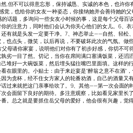
然,但不可以得意忘形，保持诚恳、实诚的本色，也许你
感觉，也给你的女友一种姿态，你接纳她并会善待她的父母。”
感的话题，多询问一些女友小时候的事，这是每个父母百
你的注意力，同时他们会认为你关心他们的女儿。6、衣
还有就是头发一定要干净。7、神态举止——自然、轻松
议，也点头，微笑，以后再说，不要破坏此次的气氛。做
方父母请你家宴，说明他们对你有了初步好感，你切不可
优孰劣一目了然。切记，当你在席间满口塞满饭菜，还滔
己堆好一大碗饭菜，然后埋头猛往嘴巴里面填。这样的行
看在眼里的。小贴士：由于来赴宴是“醉翁之意不在酒”
是因为贪杯，经不住女方家人的轮番劝酒，自己的酒量又
话过来就把这门亲事给吹了。9、其他——第一次会面的
下次会面留下良好的期待。多注意观察，比如看见家里长
一番。总之就是要抓住岳父母的爱好，他会很有兴趣，觉