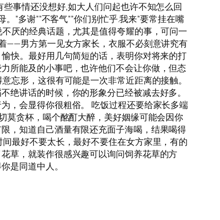
有些事情还没想好,如大人们问起也许不知怎么回
多谢””不客气””你们别忙乎.我来”要常挂在嘴
说不厌的经典话题，尤其是值得夸耀的事，可问一
着——男方第一见女方家长，衣服不必刻意讲究有
、愉快。最好用几句简短的话，表明你对将来的打
些力所能及的小事吧，也许他们不会让你做，但态
得意忘形，这很有可能是一次非常近距离的接触。
滔不绝讲话的时候，你的形象分已经被减去好多。
为，会显得你很粗俗。 吃饭过程还要给家长多端
，切莫贪杯，喝个酩酊大醉，美好姻缘可能会因你
有限，知道自己酒量有限还充面子海喝，结果喝得
时间最好不要太长，最好不要住在女方家里，有的
了花草，就装作很感兴趣可以询问饲养花草的方
得你是同道中人。