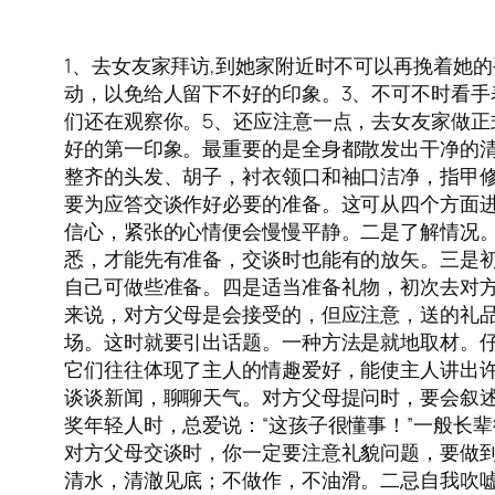
1、去女友家拜访,到她家附近时不可以再挽着她
动，以免给人留下不好的印象。3、不可不时看手
们还在观察你。5、还应注意一点，去女友家做
好的第一印象。最重要的是全身都散发出干净的
整齐的头发、胡子，衬衣领口和袖口洁净，指甲
要为应答交谈作好必要的准备。这可从四个方面
信心，紧张的心情便会慢慢平静。二是了解情况
悉，才能先有准备，交谈时也能有的放矢。三是
自己可做些准备。四是适当准备礼物，初次去对
来说，对方父母是会接受的，但应注意，送的礼
场。这时就要引出话题。一种方法是就地取材。
它们往往体现了主人的情趣爱好，能使主人讲出
谈谈新闻，聊聊天气。对方父母提问时，要会叙
奖年轻人时，总爱说：“这孩子很懂事！”一般长
对方父母交谈时，你一定要注意礼貌问题，要做
清水，清澈见底；不做作，不油滑。二忌自我吹