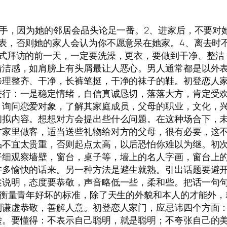
的手，因为她的邻居会品头论足一番。2、进家后，不要对
表，否则她的家人会认为你不愿意呆在她家。4、离去时
正式拜访的前一天，一定要洗澡，更衣，要做到干净、整洁
清洁感，如肩膀上有头屑最让人恶心。男人通常都是以外
修理整齐、干净，长裤笔挺，干净的袜子的鞋。初登恋人
进行：一是稳定情绪，自信真诚恳切，落落大方，肯定受
。询问恋爱对象，了解其家庭成员，父母的职业，文化，
初拟内容。想想对方会提出些什么问题。在这种场合下，
方家里做客，适当送些礼物给对方的父母，很有必要，这
品不宜太贵重，否则起点太高，以后恐怕你难以为继。初
仔细观察墙壁，窗台，桌子等，墙上的名人字画，窗台上
许多愉快的话来。另一种方法是避生就熟。引出话题要避
述说明，态度要恭敬，声音略低一些，柔和些。把话一句
辈衡量青年好坏的标准，除了天生的外貌和本人的才能外，
到谦虚恭敬，善解人意。初登恋人家门，应忌讳四个方面
嘘。要懂得：不表示自己聪明，就是聪明；不夸张自己的