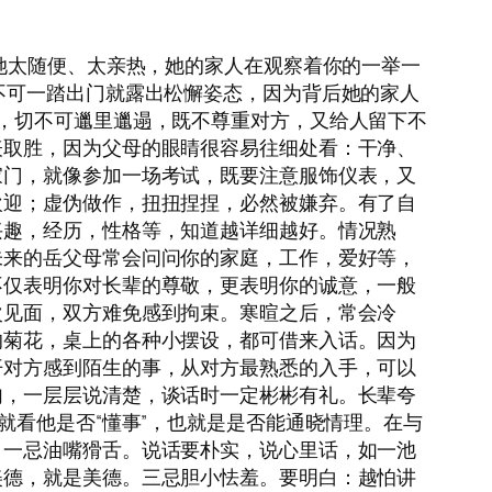
她太随便、太亲热，她的家人在观察着你的一举一
不可一踏出门就露出松懈姿态，因为背后她的家人
，切不可邋里邋遢，既不尊重对方，又给人留下不
表取胜，因为父母的眼睛很容易往细处看：干净、
家门，就像参加一场考试，既要注意服饰仪表，又
欢迎；虚伪做作，扭扭捏捏，必然被嫌弃。有了自
兴趣，经历，性格等，知道越详细越好。情况熟
未来的岳父母常会问问你的家庭，工作，爱好等，
不仅表明你对长辈的尊敬，更表明你的诚意，一般
次见面，双方难免感到拘束。寒暄之后，常会冷
的菊花，桌上的各种小摆设，都可借来入话。因为
开对方感到陌生的事，从对方最熟悉的入手，可以
句，一层层说清楚，谈话时一定彬彬有礼。长辈夸
就看他是否“懂事”，也就是是否能通晓情理。在与
：一忌油嘴猾舌。说话要朴实，说心里话，如一池
美德，就是美德。三忌胆小怯羞。要明白：越怕讲