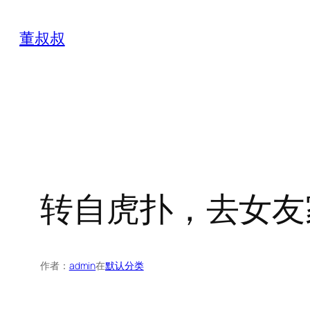
跳
至
董叔叔
内
容
转自虎扑，去女友
作者：
admin
在
默认分类