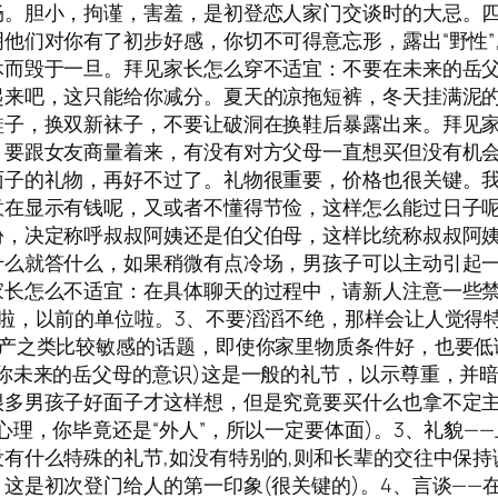
畅。胆小，拘谨，害羞，是初登恋人家门交谈时的大忌。
他们对你有了初步好感，你切不可得意忘形，露出“野性”
休而毁于一旦。拜见家长怎么穿不适宜：不要在未来的岳
起来吧，这只能给你减分。夏天的凉拖短裤，冬天挂满泥
鞋子，换双新袜子，不要让破洞在换鞋后暴露出来。拜见
，要跟女友商量着来，有没有对方父母一直想买但没有机
面子的礼物，再好不过了。礼物很重要，价格也很关键。
意在显示有钱呢，又或者不懂得节俭，这样怎么能过日子
，决定称呼叔叔阿姨还是伯父伯母，这样比统称叔叔阿姨
什么就答什么，如果稍微有点冷场，男孩子可以主动引起
家长怎么不适宜：在具体聊天的过程中，请新人注意一些禁
啦，以前的单位啦。3、不要滔滔不绝，那样会让人觉得
产之类比较敏感的话题，即使你家里物质条件好，也要低
你未来的岳父母的意识)这是一般的礼节，以示尊重，并暗
很多男孩子好面子才这样想，但是究竟要买什么也拿不定
心理，你毕竟还是“外人”，所以一定要体面)。3、礼貌—
有什么特殊的礼节,如没有特别的,则和长辈的交往中保
这是初次登门给人的第一印象(很关键的)。4、言谈——