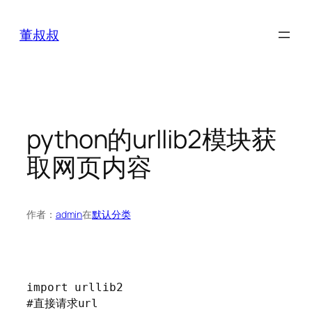
跳
至
董叔叔
内
容
python的urllib2模块获
取网页内容
作者：
admin
在
默认分类
import urllib2
#直接请求url