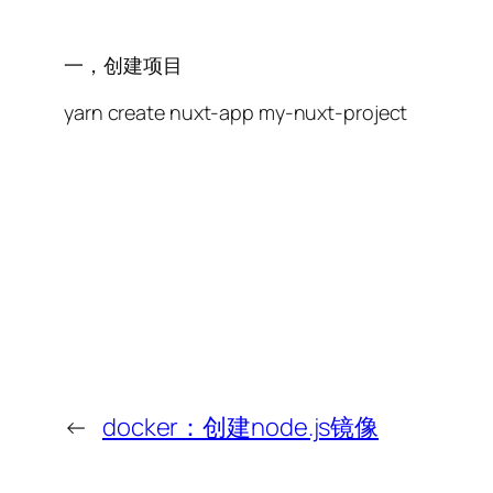
一，创建项目
yarn create nuxt-app my-nuxt-project
←
docker：创建node.js镜像