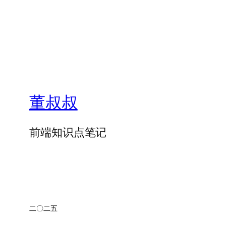
董叔叔
前端知识点笔记
二〇二五