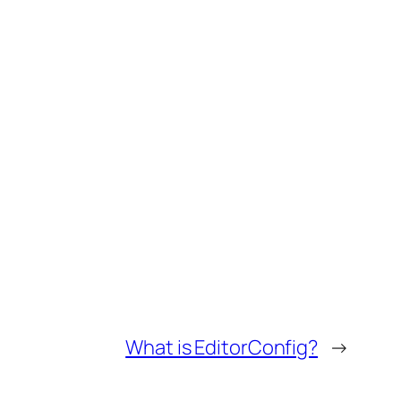
What is EditorConfig?
→