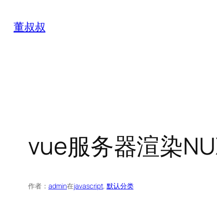
跳
至
董叔叔
内
容
vue服务器渲染NUX
作者：
admin
在
javascript
, 
默认分类