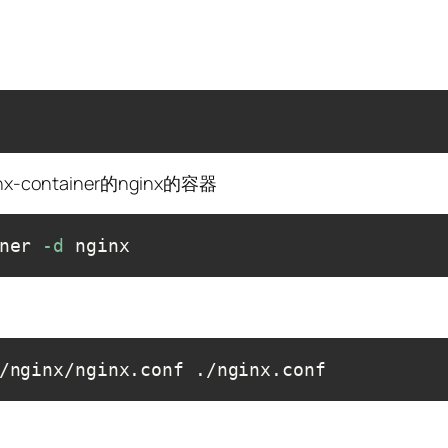
-container的nginx的容器
ner 
-d
 nginx
/nginx/nginx.conf ./nginx.conf
件