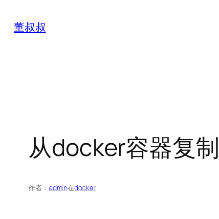
跳
至
董叔叔
内
容
从docker容器复
作者：
admin
在
docker