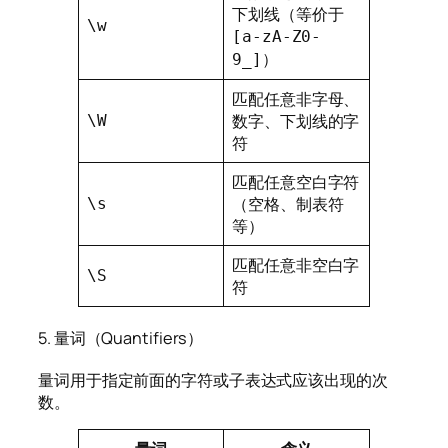
下划线（等价于
\w
[a-zA-Z0-
）
9_]
匹配任意非字母、
数字、下划线的字
\W
符
匹配任意空白字符
（空格、制表符
\s
等）
匹配任意非空白字
\S
符
5. 量词（Quantifiers）
量词用于指定前面的字符或子表达式应该出现的次
数。