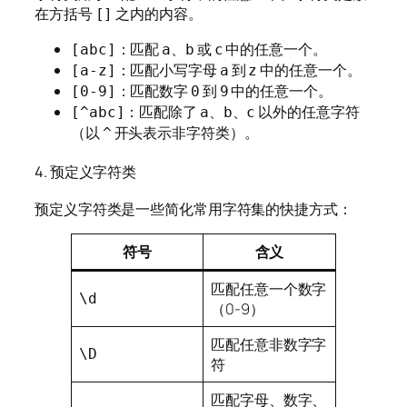
在方括号
之内的内容。
[]
：匹配
、
或
中的任意一个。
[abc]
a
b
c
：匹配小写字母
到
中的任意一个。
[a-z]
a
z
：匹配数字
到
中的任意一个。
[0-9]
0
9
：匹配除了
、
、
以外的任意字符
[^abc]
a
b
c
（以
开头表示非字符类）。
^
4. 预定义字符类
预定义字符类是一些简化常用字符集的快捷方式：
符号
含义
匹配任意一个数字
\d
（0-9）
匹配任意非数字字
\D
符
匹配字母、数字、