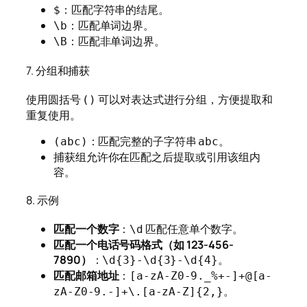
：匹配字符串的结尾。
$
：匹配单词边界。
\b
：匹配非单词边界。
\B
7. 分组和捕获
使用圆括号
可以对表达式进行分组，方便提取和
()
重复使用。
：匹配完整的子字符串
。
(abc)
abc
捕获组允许你在匹配之后提取或引用该组内
容。
8. 示例
匹配一个数字
：
匹配任意单个数字。
\d
匹配一个电话号码格式（如 123-456-
7890）
：
。
\d{3}-\d{3}-\d{4}
匹配邮箱地址
：
[a-zA-Z0-9._%+-]+@[a-
。
zA-Z0-9.-]+\.[a-zA-Z]{2,}