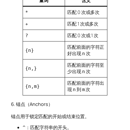
量词
含义
匹配 0 次或多次
*
匹配 1 次或多次
+
匹配 0 次或 1 次
?
匹配前面的字符正
{n}
好出现
次
n
匹配前面的字符至
{n,}
少出现
次
n
匹配前面的字符出
{n,m}
现
到
次
n
m
6. 锚点（Anchors）
锚点用于锁定匹配的开始或结束位置。
：匹配字符串的开头。
^