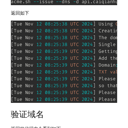
acme
.
sh 
--
issue 
--
dns 
-
d api
.
caiqianhua
.
c
返回如下
[
Tue Nov 
12
08
:
25
:
38
UTC
2024
]
 Using 
CA
:
 
[
Tue Nov 
12
08
:
25
:
38
UTC
2024
]
[
Tue Nov 
12
08
:
25
:
38
UTC
2024
]
 The domain
[
Tue Nov 
12
08
:
25
:
38
UTC
2024
]
 Single dom
[
Tue Nov 
12
08
:
25
:
39
UTC
2024
]
 Getting we
[
Tue Nov 
12
08
:
25
:
39
UTC
2024
]
 Add the fo
[
Tue Nov 
12
08
:
25
:
39
UTC
2024
]
 Domain
:
'_
[
Tue Nov 
12
08
:
25
:
39
UTC
2024
]
TXT
value
:
[
Tue Nov 
12
08
:
25
:
39
UTC
2024
]
 Please mak
[
Tue Nov 
12
08
:
25
:
39
UTC
2024
]
 so that th
[
Tue Nov 
12
08
:
25
:
39
UTC
2024
]
 Please add
[
Tue Nov 
12
08
:
25
:
39
UTC
2024
]
 Please che
验证域名