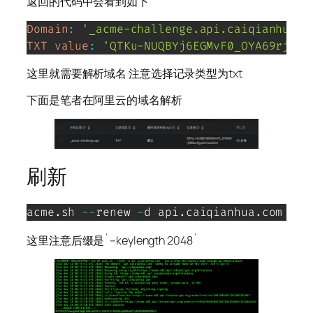
返回的代码中会看到如下
Domain
:
'_acme-challenge.api.caiqianhua.c
TXT
value
:
'QTKu-NUQBYj6EGMvF0_OYA69rjIS6
这里就需要解析域名 注意选择记录类型为txt
下面是笔者在阿里云的域名解析
刷新
acme
.
sh 
--
renew 
-
d api
.
caiqianhua
.
com 
--
y
这里注意后缀是`–keylength 2048`