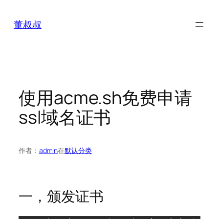
跳
至
董叔叔
内
容
使用acme.sh免费申请
ssl域名证书
作者：
admin
在
默认分类
一，颁发证书